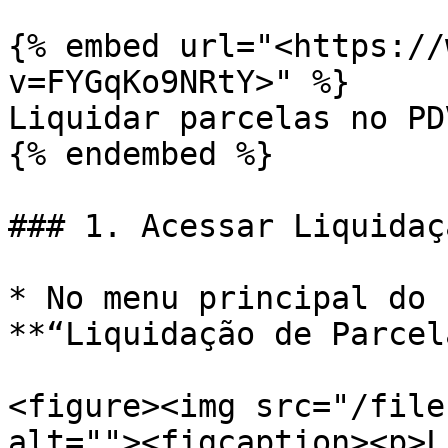
{% embed url="<https://
v=FYGqKo9NRtY>" %}

Liquidar parcelas no PDV
{% endembed %}

### 1. Acessar Liquidaç
* No menu principal do 
**“Liquidação de Parcel
<figure><img src="/file
alt=""><figcaption><p>L