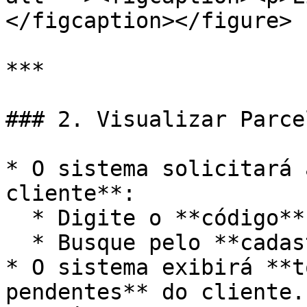
</figcaption></figure>

***

### 2. Visualizar Parce
* O sistema solicitará 
cliente**:

  * Digite o **código** do cliente ou

  * Busque pelo **cadastro**.

* O sistema exibirá **t
pendentes** do cliente.
