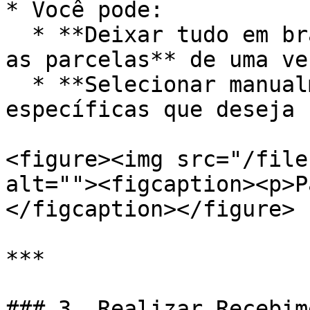
* Você pode:

  * **Deixar tudo em branco** para receber **todas 
as parcelas** de uma ve
  * **Selecionar manualmente** as parcelas 
específicas que deseja 
<figure><img src="/file
alt=""><figcaption><p>P
</figcaption></figure>

***

### 3. Realizar Recebime