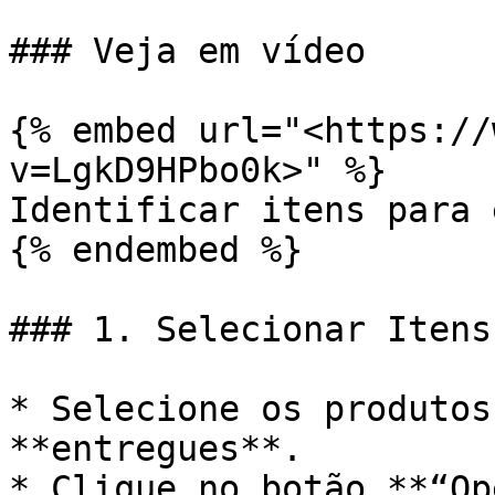
### Veja em vídeo

{% embed url="<https://
v=LgkD9HPbo0k>" %}

Identificar itens para 
{% endembed %}

### 1. Selecionar Itens
* Selecione os produtos
**entregues**.

* Clique no botão **“Op