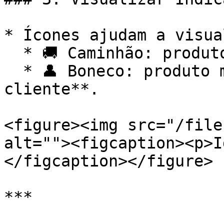
* Ícones ajudam a visua
  * 🚚 Caminhão: produto marcado para **entrega**.

  * 👤 Boneco: produto marcado para **retirada pelo 
cliente**.

<figure><img src="/file
alt=""><figcaption><p>I
</figcaption></figure>

***
