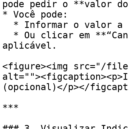
pode pedir o **valor do
* Você pode:

  * Informar o valor a ser rateado.

  * Ou clicar em **“Cancelar”**, se não for 
aplicável.

<figure><img src="/file
alt=""><figcaption><p>I
(opcional)</p></figcapt
***

### 3. Visualizar Indic