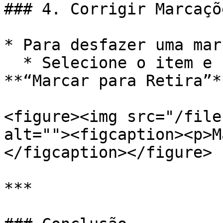
### 4. Corrigir Marcaçõ
* Para desfazer uma mar
  * Selecione o item e clique em **“Operações”** > 
**“Marcar para Retira”**
<figure><img src="/file
alt=""><figcaption><p>M
</figcaption></figure>

***
