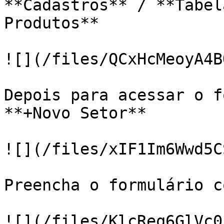
**Cadastros** / **Tabel
Produtos**

![](/files/QCxHcMeoyA4B
Depois para acessar o f
**+Novo Setor**

![](/files/xIF1Im6Wwd5C
Preencha o formulário c
![](/files/KlcReq6GlVc0