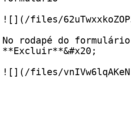
![](/files/62uTwxxkoZOP
No rodapé do formulário
**Excluir**&#x20;
