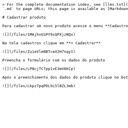
> For the complete documentation index, see [llms.txt](
`.md` to page URLs; this page is available as [Markdown
# Cadastrar produto

Para cadastrar um novo produto acesse o menu **Cadastro
![](/files/1MAjhxGSPY9sQPXjzNQx)

Na tela cadastros clique em **+ Cadastrar**

![](/files/Zu1eVlm8BTceX2H7nqyI)

Preencha o formulário com os dados do produto

![](/files/LP8cjTC7pp1vE3mV6KCp)

Após o preenchimento dos dados do produto clique no bot