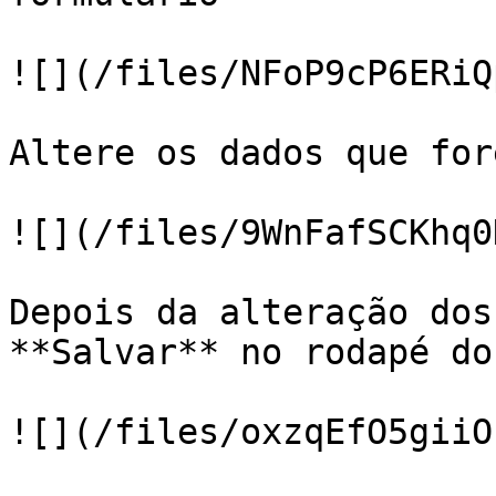
![](/files/NFoP9cP6ERiQ
Altere os dados que for
![](/files/9WnFafSCKhq0
Depois da alteração dos
**Salvar** no rodapé do